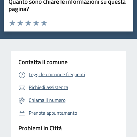
Quanto sono chiare le informazioni su questa
pagina?
Valuta da 1 a 5 stelle la pagina
Domanda
Valuta 1 stelle su 5
Valuta 2 stelle su 5
Valuta 3 stelle su 5
Valuta 4 stelle su 5
Valuta 5 stelle su 5
Contatta il comune
Leggi le domande frequenti
Richiedi assistenza
Chiama il numero
Prenota appuntamento
Problemi in Città