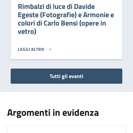
Rimbalzi di luce di Davide
Egeste (Fotografie) e Armonie e
colori di Carlo Bensi (opere in
vetro)
LEGGI ALTRO
RIMBALZI DI LUCE DI DAVIDE EGESTE (FOTOGRAFIE) E A
Tutti gli eventi
Argomenti in evidenza