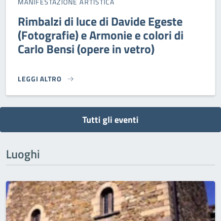
MANIFESTAZIONE ARTISTICA
Rimbalzi di luce di Davide Egeste
(Fotografie) e Armonie e colori di
Carlo Bensi (opere in vetro)
LEGGI ALTRO
RIMBALZI DI LUCE DI DAVIDE EGESTE (FOTOGRAFIE) E ARMO
Tutti gli eventi
Luoghi