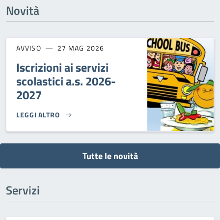
Novità
AVVISO
27 MAG 2026
Iscrizioni ai servizi
scolastici a.s. 2026-
2027
LEGGI ALTRO
ISCRIZIONI AI SERVIZI SCOLASTICI A.S. 2026-2027}
Tutte le novità
Servizi