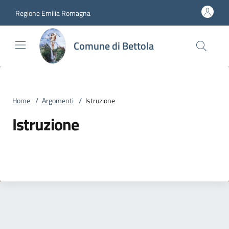
Vai al contenuto
accedi al menu
footer.enter
Regione Emilia Romagna
Comune di Bettola
Home
/
Argomenti
/
Istruzione
Istruzione