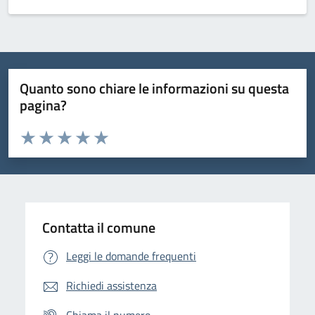
Quanto sono chiare le informazioni su questa
pagina?
Valuta da 1 a 5 stelle la pagina
Domanda
Valuta 1 stelle su 5
Valuta 2 stelle su 5
Valuta 3 stelle su 5
Valuta 4 stelle su 5
Valuta 5 stelle su 5
Contatta il comune
Leggi le domande frequenti
Richiedi assistenza