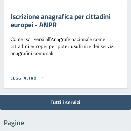
Iscrizione anagrafica per cittadini
europei - ANPR
Come iscriversi all’Anagrafe nazionale come
cittadini europei per poter usufruire dei servizi
anagrafici comunali
LEGGI ALTRO
ISCRIZIONE ANAGRAFICA PER CITTADINI EUROPEI - ANPR}
Tutti i servizi
Pagine