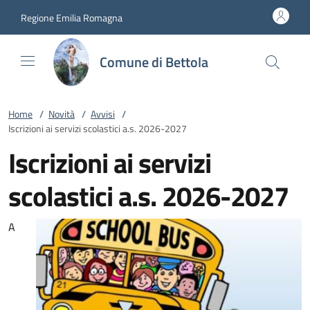
Vai al contenuto
accedi al menu
footer.enter
Regione Emilia Romagna
Comune di Bettola
Home
/
Novità
/
Avvisi
/
Iscrizioni ai servizi scolastici a.s. 2026-2027
Iscrizioni ai servizi
scolastici a.s. 2026-2027
A