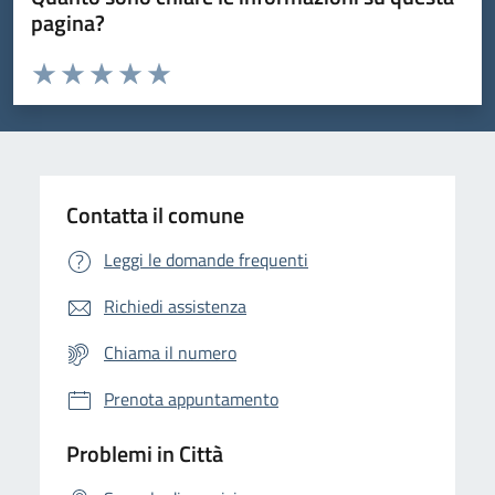
pagina?
Valuta da 1 a 5 stelle la pagina
Domanda
Valuta 1 stelle su 5
Valuta 2 stelle su 5
Valuta 3 stelle su 5
Valuta 4 stelle su 5
Valuta 5 stelle su 5
Contatta il comune
Leggi le domande frequenti
Richiedi assistenza
Chiama il numero
Prenota appuntamento
Problemi in Città