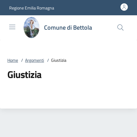
Vai al contenuto
accedi al menu
footer.enter
Regione Emilia Romagna
Comune di Bettola
Home
/
Argomenti
/
Giustizia
Giustizia