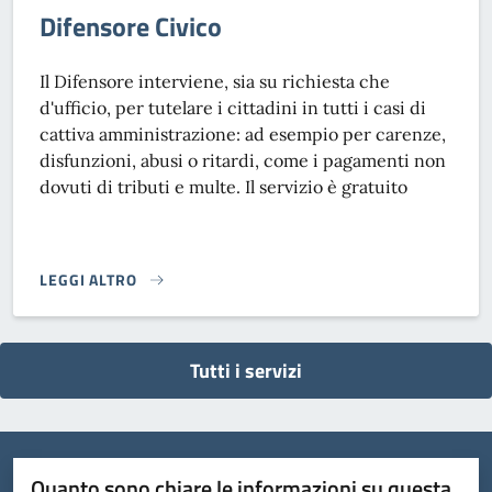
Difensore Civico
Il Difensore interviene, sia su richiesta che
d'ufficio, per tutelare i cittadini in tutti i casi di
cattiva amministrazione: ad esempio per carenze,
disfunzioni, abusi o ritardi, come i pagamenti non
dovuti di tributi e multe. Il servizio è gratuito
LEGGI ALTRO
DIFENSORE CIVICO}
Tutti i servizi
Quanto sono chiare le informazioni su questa