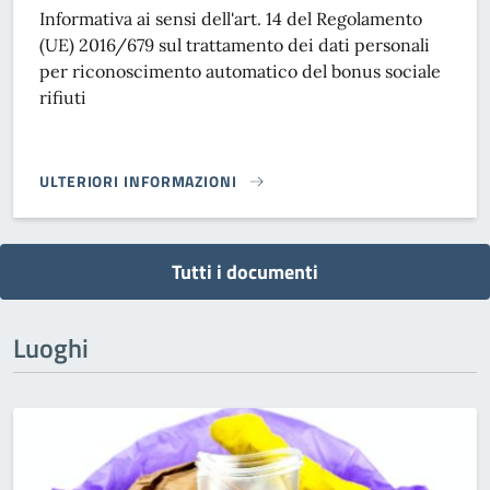
Informativa ai sensi dell'art. 14 del Regolamento
(UE) 2016/679 sul trattamento dei dati personali
per riconoscimento automatico del bonus sociale
rifiuti
ULTERIORI INFORMAZIONI
INFORMATIVA PRIVACY - BONUS SOCIALE RIFIUTI}
Tutti i documenti
Luoghi