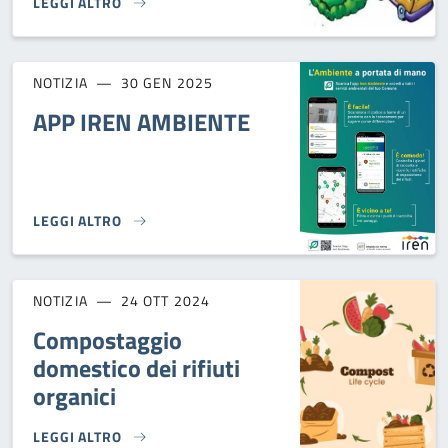
LEGGI ALTRO
STAZIONE ECOLOGICA (DISCARICA) - GIORNI DI APERTURA}
NOTIZIA
30 GEN 2025
APP IREN AMBIENTE
LEGGI ALTRO
APP IREN AMBIENTE}
NOTIZIA
24 OTT 2024
Compostaggio
domestico dei rifiuti
organici
LEGGI ALTRO
COMPOSTAGGIO DOMESTICO DEI RIFIUTI ORGANICI}