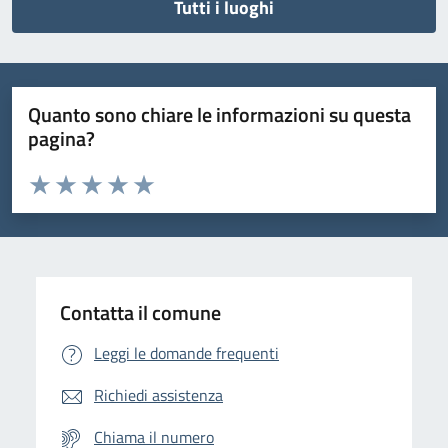
Tutti i luoghi
Quanto sono chiare le informazioni su questa
pagina?
Valuta da 1 a 5 stelle la pagina
Domanda
Valuta 1 stelle su 5
Valuta 2 stelle su 5
Valuta 3 stelle su 5
Valuta 4 stelle su 5
Valuta 5 stelle su 5
Contatta il comune
Leggi le domande frequenti
Richiedi assistenza
Chiama il numero