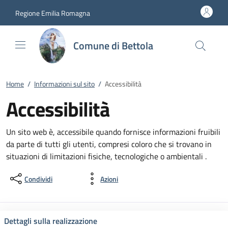
Vai al contenuto
accedi al menu
footer.enter
Regione Emilia Romagna
Comune di Bettola
Home
/
Informazioni sul sito
/
Accessibilità
Accessibilità
Un sito web è, accessibile quando fornisce informazioni fruibili
da parte di tutti gli utenti, compresi coloro che si trovano in
situazioni di limitazioni fisiche, tecnologiche o ambientali .
Condividi
Azioni
Dettagli sulla realizzazione