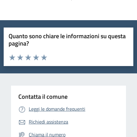
Quanto sono chiare le informazioni su questa
pagina?
Valuta da 1 a 5 stelle la pagina
Domanda
Valuta 1 stelle su 5
Valuta 2 stelle su 5
Valuta 3 stelle su 5
Valuta 4 stelle su 5
Valuta 5 stelle su 5
Contatta il comune
Leggi le domande frequenti
Richiedi assistenza
Chiama il numero