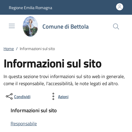
Vai al contenuto
accedi al menu
footer.enter
Regione Emilia Romagna
Comune di Bettola
Home
/
Informazioni sul sito
Informazioni sul sito
In questa sezione trovi informazioni sul sito web in generale,
come il responsabile, l'accessibilità, le note legati ed altro.
Condividi
Azioni
Informazioni sul sito
Responsabile