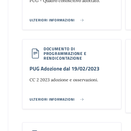
PUG - Quadro conoscitivo adottato.
ULTERIORI INFORMAZIONI
PUG - QUADRO CONOSCITIVO ADOTTATO}
DOCUMENTO DI
PROGRAMMAZIONE E
RENDICONTAZIONE
PUG Adozione dal 19/02/2023
CC 2 2023 adozione e osservazioni.
ULTERIORI INFORMAZIONI
PUG ADOZIONE DAL 19/02/2023}