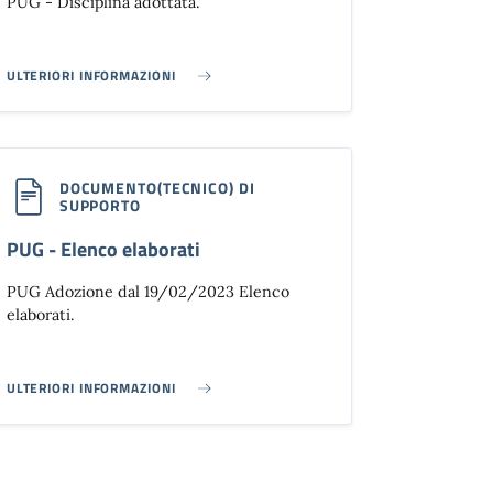
PUG - Disciplina adottata.
ULTERIORI INFORMAZIONI
PUG - DISCIPLINA ADOTTATA}
DOCUMENTO(TECNICO) DI
SUPPORTO
PUG - Elenco elaborati
PUG Adozione dal 19/02/2023 Elenco
elaborati.
ULTERIORI INFORMAZIONI
PUG - ELENCO ELABORATI}