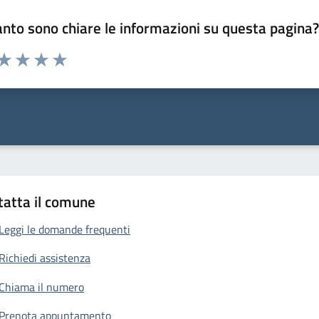
nto sono chiare le informazioni su questa pagina
 da 1 a 5 stelle la pagina
anda
ta 1 stelle su 5
Valuta 2 stelle su 5
Valuta 3 stelle su 5
Valuta 4 stelle su 5
Valuta 5 stelle su 5
tatta il comune
Leggi le domande frequenti
Richiedi assistenza
Chiama il numero
Prenota appuntamento