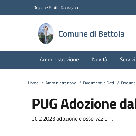
Vai al contenuto
accedi al menu
footer.enter
Regione Emilia Romagna
Comune di Bettola
Amministrazione
Novità
Servizi
Home
/
Amministrazione
/
Documenti e Dati
/
Documen
PUG Adozione da
CC 2 2023 adozione e osservazioni.