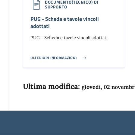
DOCUMENTO(TECNICO) DI
SUPPORTO
PUG - Scheda e tavole vincoli
adottati
PUG - Scheda e tavole vincoli adottati.
ULTERIORI INFORMAZIONI
PUG - SCHEDA E TAVOLE VINCOLI ADOTTATI}
Ultima modifica:
giovedì, 02 novembr