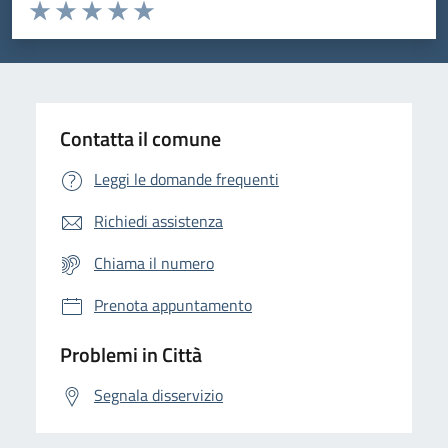
Valuta da 1 a 5 stelle la pagina
Domanda
Valuta 1 stelle su 5
Valuta 2 stelle su 5
Valuta 3 stelle su 5
Valuta 4 stelle su 5
Valuta 5 stelle su 5
Contatta il comune
Leggi le domande frequenti
Richiedi assistenza
Chiama il numero
Prenota appuntamento
Problemi in Città
Segnala disservizio