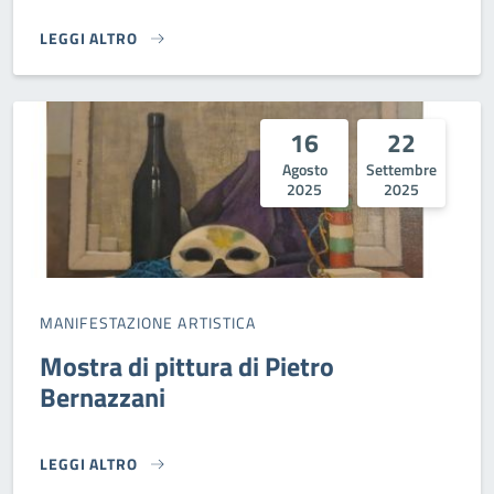
LEGGI ALTRO
ANTICA FIERA DI SETTEMBRE 2025}
16
22
Agosto
Settembre
2025
2025
MANIFESTAZIONE ARTISTICA
Mostra di pittura di Pietro
Bernazzani
LEGGI ALTRO
MOSTRA DI PITTURA DI PIETRO BERNAZZANI}