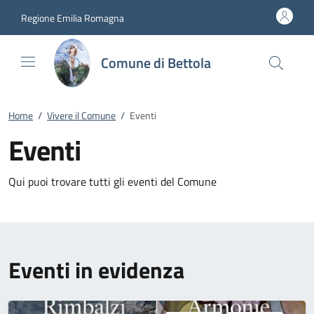
Vai al contenuto
accedi al menu
footer.enter
Regione Emilia Romagna
Comune di Bettola
Home
/
Vivere il Comune
/
Eventi
Eventi
Qui puoi trovare tutti gli eventi del Comune
Eventi in evidenza