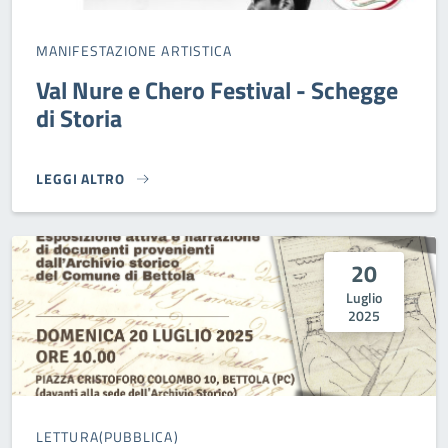
MANIFESTAZIONE ARTISTICA
Val Nure e Chero Festival - Schegge
di Storia
LEGGI ALTRO
VAL NURE E CHERO FESTIVAL - SCHEGGE DI STORIA}
20
Luglio
2025
LETTURA(PUBBLICA)