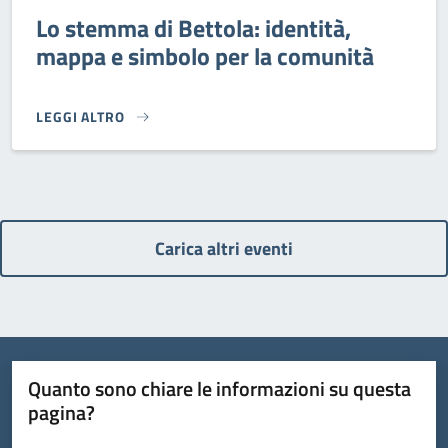
Lo stemma di Bettola: identità,
mappa e simbolo per la comunità
LEGGI ALTRO
LO STEMMA DI BETTOLA: IDENTITÀ, MAPPA E SIMBOLO PER
Carica altri eventi
Quanto sono chiare le informazioni su questa
pagina?