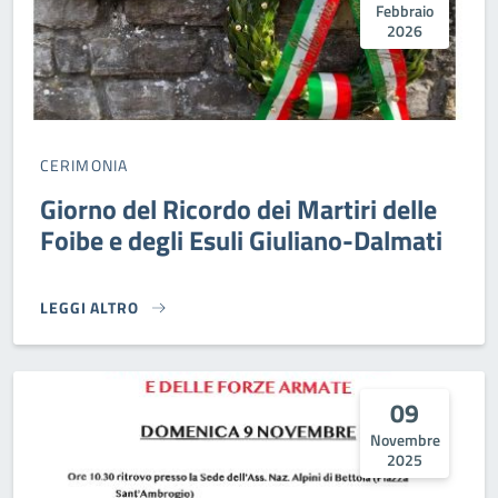
Febbraio
2026
CERIMONIA
Giorno del Ricordo dei Martiri delle
Foibe e degli Esuli Giuliano-Dalmati
LEGGI ALTRO
GIORNO DEL RICORDO DEI MARTIRI DELLE FOIBE E DEGLI E
09
Novembre
2025