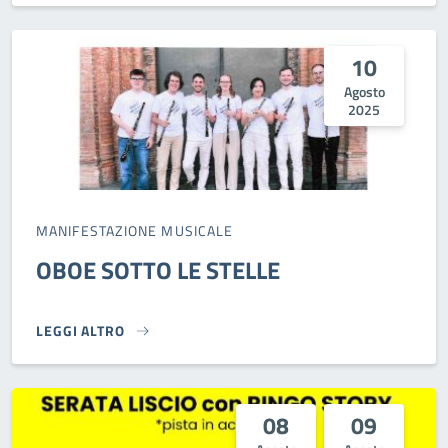
10
Agosto
2025
MANIFESTAZIONE MUSICALE
OBOE SOTTO LE STELLE
LEGGI ALTRO
OBOE SOTTO LE STELLE}
08
09