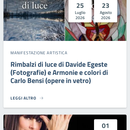
25
23
Luglio
Agosto
2026
2026
MANIFESTAZIONE ARTISTICA
Rimbalzi di luce di Davide Egeste
(Fotografie) e Armonie e colori di
Carlo Bensi (opere in vetro)
LEGGI ALTRO
RIMBALZI DI LUCE DI DAVIDE EGESTE (FOTOGRAFIE) E ARMO
01