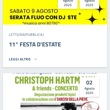
Agosto
Agosto
2025
2025
LETTURA(PUBBLICA)
11° FESTA D'ESTATE
LEGGI ALTRO
11° FESTA D'ESTATE}
02
Agosto
2025