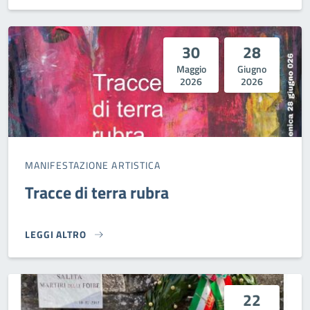
30
28
Maggio
Giugno
2026
2026
MANIFESTAZIONE ARTISTICA
Tracce di terra rubra
LEGGI ALTRO
TRACCE DI TERRA RUBRA}
22