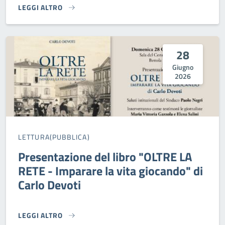
LEGGI ALTRO
VAL NURE E CHERO FESTIVAL - SCHEGGE DI STORIA}
28
Giugno
2026
LETTURA(PUBBLICA)
Presentazione del libro "OLTRE LA
RETE - Imparare la vita giocando" di
Carlo Devoti
LEGGI ALTRO
PRESENTAZIONE DEL LIBRO "OLTRE LA RETE - IMPARARE LA