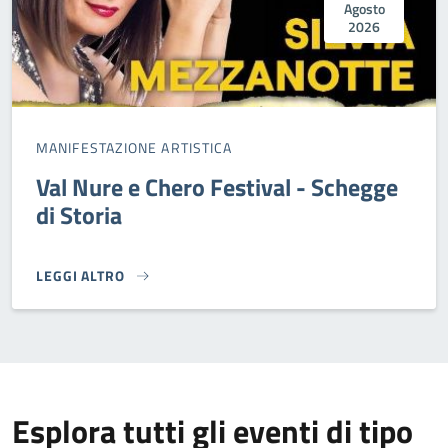
Agosto
2026
MANIFESTAZIONE ARTISTICA
Val Nure e Chero Festival - Schegge
di Storia
LEGGI ALTRO
VAL NURE E CHERO FESTIVAL - SCHEGGE DI STORIA}
Esplora tutti gli eventi di tipo