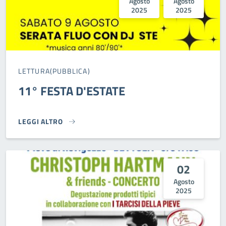
Agosto
Agosto
2025
2025
LETTURA(PUBBLICA)
11° FESTA D'ESTATE
LEGGI ALTRO
11° FESTA D'ESTATE}
02
Agosto
2025