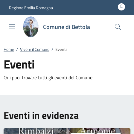
Vai al contenuto
accedi al menu
footer.enter
Regione Emilia Romagna
Comune di Bettola
Home
/
Vivere il Comune
/
Eventi
Eventi
Qui puoi trovare tutti gli eventi del Comune
Eventi in evidenza