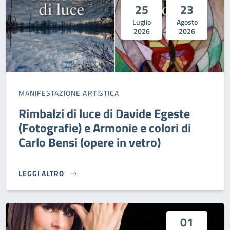
25
23
Luglio
Agosto
2026
2026
MANIFESTAZIONE ARTISTICA
Rimbalzi di luce di Davide Egeste
(Fotografie) e Armonie e colori di
Carlo Bensi (opere in vetro)
LEGGI ALTRO
RIMBALZI DI LUCE DI DAVIDE EGESTE (FOTOGRAFIE) E ARMO
01