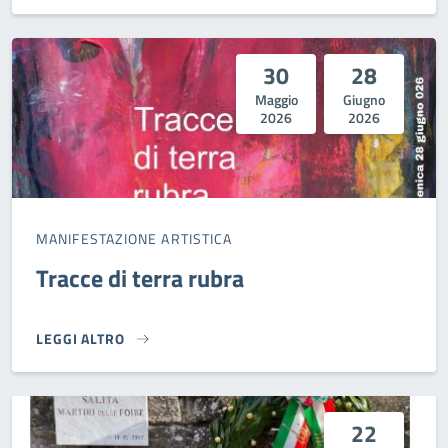
30
28
Maggio
Giugno
2026
2026
MANIFESTAZIONE ARTISTICA
Tracce di terra rubra
LEGGI ALTRO
TRACCE DI TERRA RUBRA}
22