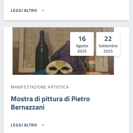
LEGGI ALTRO
ANTICA FIERA DI SETTEMBRE 2025}
16
22
Agosto
Settembre
2025
2025
MANIFESTAZIONE ARTISTICA
Mostra di pittura di Pietro
Bernazzani
LEGGI ALTRO
MOSTRA DI PITTURA DI PIETRO BERNAZZANI}