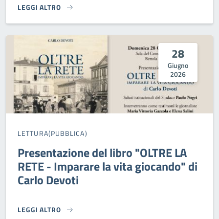
LEGGI ALTRO
VAL NURE E CHERO FESTIVAL - SCHEGGE DI STORIA}
28
Giugno
2026
LETTURA(PUBBLICA)
Presentazione del libro "OLTRE LA
RETE - Imparare la vita giocando" di
Carlo Devoti
LEGGI ALTRO
PRESENTAZIONE DEL LIBRO "OLTRE LA RETE - IMPARARE LA