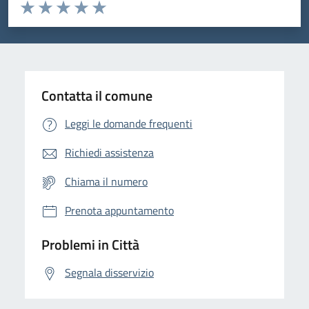
Valuta da 1 a 5 stelle la pagina
Domanda
Valuta 1 stelle su 5
Valuta 2 stelle su 5
Valuta 3 stelle su 5
Valuta 4 stelle su 5
Valuta 5 stelle su 5
Contatta il comune
Leggi le domande frequenti
Richiedi assistenza
Chiama il numero
Prenota appuntamento
Problemi in Città
Segnala disservizio