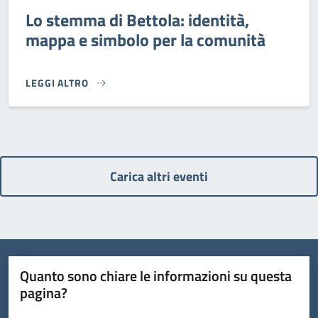
Lo stemma di Bettola: identità,
mappa e simbolo per la comunità
LEGGI ALTRO
LO STEMMA DI BETTOLA: IDENTITÀ, MAPPA E SIMBOLO PER
Carica altri eventi
Quanto sono chiare le informazioni su questa
pagina?