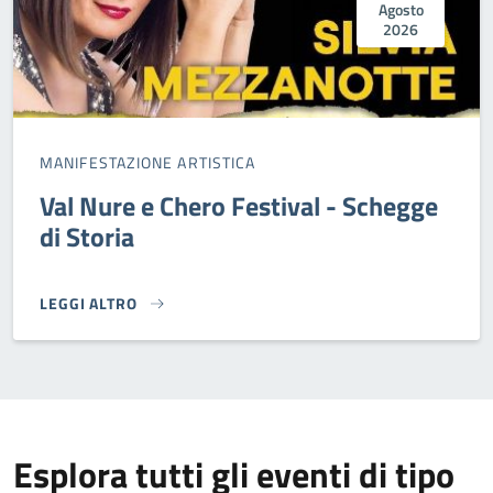
Agosto
2026
MANIFESTAZIONE ARTISTICA
Val Nure e Chero Festival - Schegge
di Storia
LEGGI ALTRO
VAL NURE E CHERO FESTIVAL - SCHEGGE DI STORIA}
Esplora tutti gli eventi di tipo