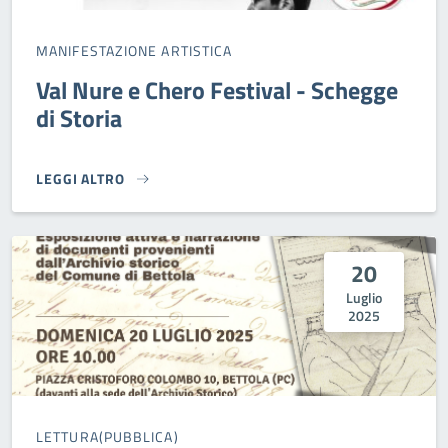
MANIFESTAZIONE ARTISTICA
Val Nure e Chero Festival - Schegge
di Storia
LEGGI ALTRO
VAL NURE E CHERO FESTIVAL - SCHEGGE DI STORIA}
20
Luglio
2025
LETTURA(PUBBLICA)