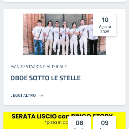
10
Agosto
2025
MANIFESTAZIONE MUSICALE
OBOE SOTTO LE STELLE
LEGGI ALTRO
OBOE SOTTO LE STELLE}
08
09