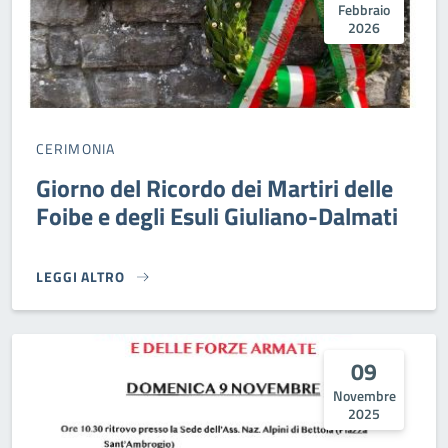
Febbraio
2026
CERIMONIA
Giorno del Ricordo dei Martiri delle
Foibe e degli Esuli Giuliano-Dalmati
LEGGI ALTRO
GIORNO DEL RICORDO DEI MARTIRI DELLE FOIBE E DEGLI E
09
Novembre
2025