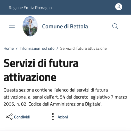
Vai al contenuto
accedi al menu
footer.enter
Regione Emilia Romagna
Comune di Bettola
Home
/
Informazioni sul sito
/
Servizi di futura attivazione
Servizi di futura
attivazione
Questa sezione contiene l'elenco dei servizi di futura
attivazione, ai sensi dell'art. 54 del decreto legislativo 7 marzo
2005, n. 82 'Codice dell'Amministrazione Digitale'.
Condividi
Azioni