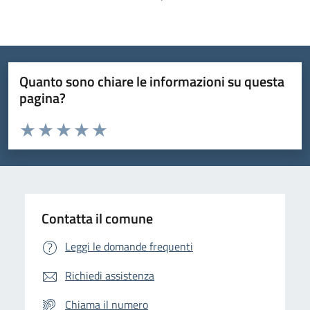
Quanto sono chiare le informazioni su questa
pagina?
Valuta da 1 a 5 stelle la pagina
Domanda
Valuta 1 stelle su 5
Valuta 2 stelle su 5
Valuta 3 stelle su 5
Valuta 4 stelle su 5
Valuta 5 stelle su 5
Contatta il comune
Leggi le domande frequenti
Richiedi assistenza
Chiama il numero