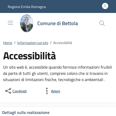
Vai al contenuto
accedi al menu
footer.enter
Regione Emilia Romagna
Comune di Bettola
Home
/
Informazioni sul sito
/
Accessibilità
Accessibilità
Un sito web è, accessibile quando fornisce informazioni fruibili
da parte di tutti gli utenti, compresi coloro che si trovano in
situazioni di limitazioni fisiche, tecnologiche o ambientali .
Condividi
Azioni
Dettagli sulla realizzazione