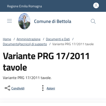
Vai al contenuto
accedi al menu
footer.enter
Regione Emilia Romagna
Comune di Bettola
Home
/
Amministrazione
/
Documenti e Dati
/
Documento(tecnico) di supporto
/
Variante PRG 17/2011 tavole
Variante PRG 17/2011
tavole
Variante PRG 17/2011 tavole.
Condividi
Azioni