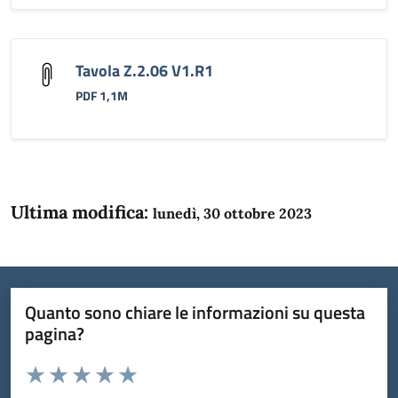
Tavola Z.2.06 V1.R1
PDF 1,1M
Ultima modifica:
lunedì, 30 ottobre 2023
Quanto sono chiare le informazioni su questa
pagina?
Valuta da 1 a 5 stelle la pagina
Domanda
Valuta 1 stelle su 5
Valuta 2 stelle su 5
Valuta 3 stelle su 5
Valuta 4 stelle su 5
Valuta 5 stelle su 5