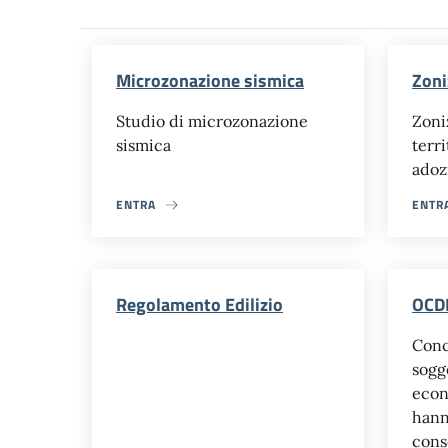
Microzonazione sismica
Zoni
Studio di microzonazione
Zoni
sismica
terr
adoz
ENTRA
ENTR
Regolamento Edilizio
OCD
Conc
sogge
econ
hann
cons