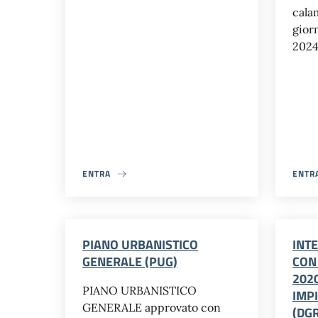
calam
gior
202
ENTRA
ENTR
PIANO URBANISTICO
INT
GENERALE (PUG)
CON
2020
PIANO URBANISTICO
IMPI
GENERALE approvato con
(DGR