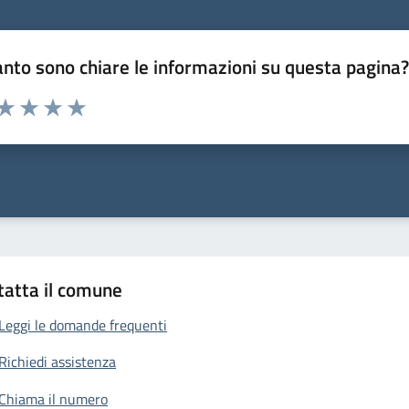
nto sono chiare le informazioni su questa pagina
 da 1 a 5 stelle la pagina
anda
ta 1 stelle su 5
Valuta 2 stelle su 5
Valuta 3 stelle su 5
Valuta 4 stelle su 5
Valuta 5 stelle su 5
tatta il comune
Leggi le domande frequenti
Richiedi assistenza
Chiama il numero