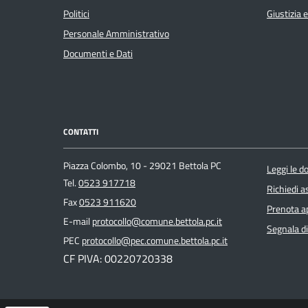
Politici
Giustizia 
Personale Amministrativo
Documenti e Dati
CONTATTI
Piazza Colombo, 10 - 29021 Bettola PC
Leggi le 
Tel.
0523 917718
Richiedi a
Fax
0523 911620
Prenota 
E-mail
protocollo@comune.bettola.pc.it
Segnala di
PEC
protocollo@pec.comune.bettola.pc.it
CF PIVA: 00220720338