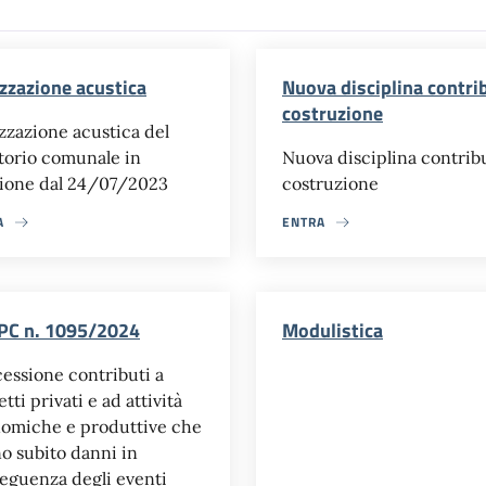
zzazione acustica
Nuova disciplina contri
costruzione
zzazione acustica del
itorio comunale in
Nuova disciplina contrib
ione dal 24/07/2023
costruzione
A
ENTRA
PC n. 1095/2024
Modulistica
essione contributi a
tti privati e ad attività
omiche e produttive che
o subito danni in
eguenza degli eventi