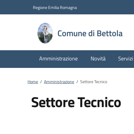
Vai al contenuto
accedi al menu
footer.enter
Regione Emilia Romagna
Comune di Bettola
Amministrazione
Novità
Servizi
Home
/
Amministrazione
/
Settore Tecnico
Settore Tecnico