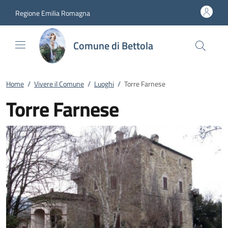
Vai al contenuto
accedi al menu
footer.enter
Regione Emilia Romagna
Comune di Bettola
Home
/
Vivere il Comune
/
Luoghi
/
Torre Farnese
Torre Farnese