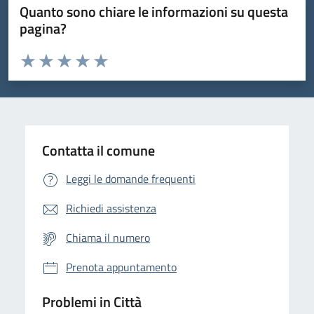
Quanto sono chiare le informazioni su questa
pagina?
Valuta da 1 a 5 stelle la pagina
Domanda
Valuta 1 stelle su 5
Valuta 2 stelle su 5
Valuta 3 stelle su 5
Valuta 4 stelle su 5
Valuta 5 stelle su 5
Contatta il comune
Leggi le domande frequenti
Richiedi assistenza
Chiama il numero
Prenota appuntamento
Problemi in Città