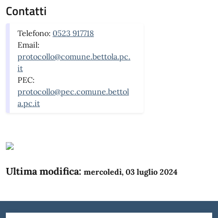
Contatti
Telefono:
0523 917718
Email:
protocollo@comune.bettola.pc.
it
PEC:
protocollo@pec.comune.bettol
a.pc.it
Ultima modifica:
mercoledì, 03 luglio 2024