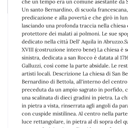
che un tempo era un comune asestante da San
Un santo Bernardino, di scuola francescana, d
predicazione e alla povertà e che girò in lung
lasciando una profonda traccia nella chiesa c
protettore dei malati ai polmoni. Le sue spo
dedicato nella città Dell' Aquila in Abruzzo.​
XVIII (costruzione intero bene) La chiesa è 
sinistra, dedicata a san Rocco è datata al 17
Galluzzi, così come la parte absidale. Le res
artisti locali. Descrizione La chiesa di San B
Bernardino di Bettola, all'interno del centr
preceduta da un ampio sagrato in porfido, c
una scalinata di dieci gradini in pietra. La c
in pietra a vista, rinserrata agli angoli da pa
con cuspide mistilinea. Al centro nella parte 
luce rettangolare, in pietra al di sopra del qu