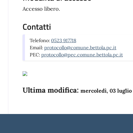
Accesso libero.
Contatti
Telefono:
0523 917718
Email:
protocollo@comune.bettola.pc.it
PEC:
protocollo@pec.comune.bettola.pc.it
Ultima modifica:
mercoledì, 03 luglio