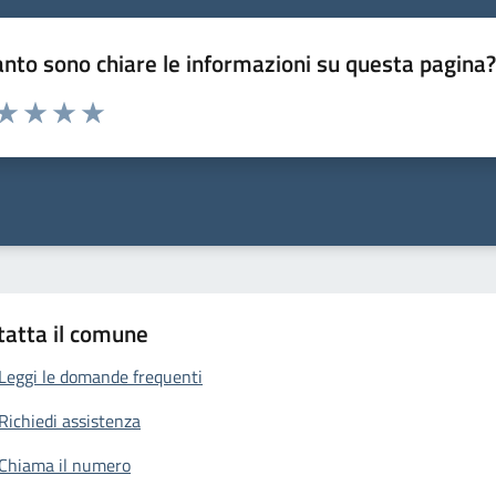
nto sono chiare le informazioni su questa pagina
 da 1 a 5 stelle la pagina
anda
ta 1 stelle su 5
Valuta 2 stelle su 5
Valuta 3 stelle su 5
Valuta 4 stelle su 5
Valuta 5 stelle su 5
tatta il comune
Leggi le domande frequenti
Richiedi assistenza
Chiama il numero