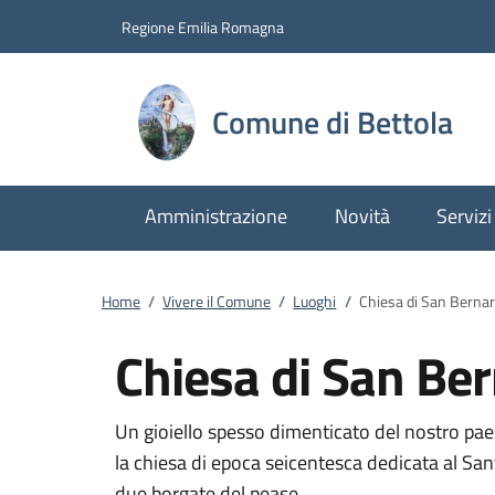
Vai al contenuto
accedi al menu
footer.enter
Regione Emilia Romagna
Comune di Bettola
Amministrazione
Novità
Servizi
Home
/
Vivere il Comune
/
Luoghi
/
Chiesa di San Bernar
Chiesa di San Be
Un gioiello spesso dimenticato del nostro pae
la chiesa di epoca seicentesca dedicata al Sa
due borgate del pease.