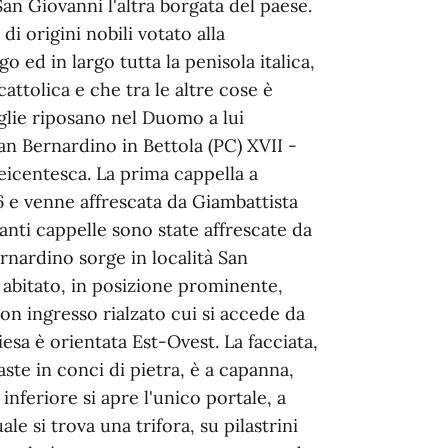
 Giovanni l'altra borgata del paese.
i origini nobili votato alla
o ed in largo tutta la penisola italica,
attolica e che tra le altre cose è
glie riposano nel Duomo a lui
San Bernardino in Bettola (PC) XVII -
seicentesca. La prima cappella a
16 e venne affrescata da Giambattista
tanti cappelle sono state affrescate da
ernardino sorge in località San
o abitato, in posizione prominente,
on ingresso rialzato cui si accede da
hiesa è orientata Est-Ovest. La facciata,
raste in conci di pietra, è a capanna,
inferiore si apre l'unico portale, a
ale si trova una trifora, su pilastrini