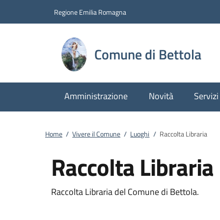
Vai al contenuto
accedi al menu
footer.enter
Regione Emilia Romagna
Comune di Bettola
Amministrazione
Novità
Servizi
Home
/
Vivere il Comune
/
Luoghi
/
Raccolta Libraria
Raccolta Libraria
Raccolta Libraria del Comune di Bettola.