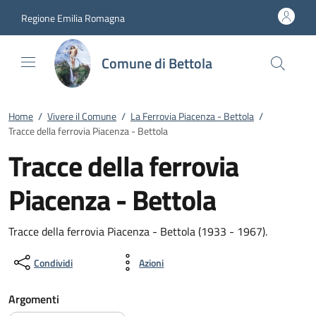
Vai al contenuto
accedi al menu
footer.enter
Regione Emilia Romagna
Comune di Bettola
Home
/
Vivere il Comune
/
La Ferrovia Piacenza - Bettola
/
Tracce della ferrovia Piacenza - Bettola
Tracce della ferrovia
Piacenza - Bettola
Tracce della ferrovia Piacenza - Bettola (1933 - 1967).
Condividi
Azioni
Argomenti