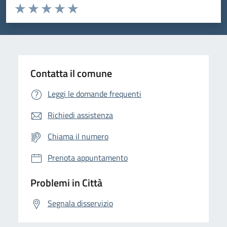
Valuta da 1 a 5 stelle la pagina
Domanda
Valuta 1 stelle su 5
Valuta 2 stelle su 5
Valuta 3 stelle su 5
Valuta 4 stelle su 5
Valuta 5 stelle su 5
Contatta il comune
Leggi le domande frequenti
Richiedi assistenza
Chiama il numero
Prenota appuntamento
Problemi in Città
Segnala disservizio