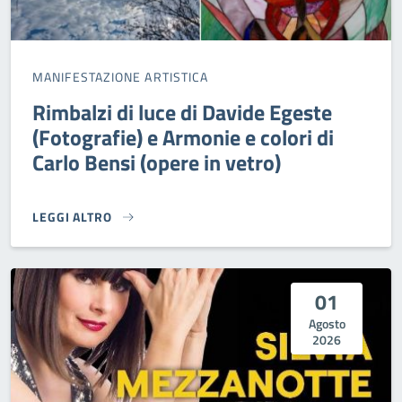
MANIFESTAZIONE ARTISTICA
Rimbalzi di luce di Davide Egeste
(Fotografie) e Armonie e colori di
Carlo Bensi (opere in vetro)
LEGGI ALTRO
RIMBALZI DI LUCE DI DAVIDE EGESTE (FOTOGRAFIE) E ARMO
01
Agosto
2026