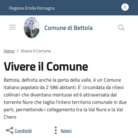
Vai al contenuto
accedi al menu
footer.enter
Regione Emilia Romagna
Comune di Bettola
Home
/
Vivere il Comune
Vivere il Comune
Bettola, definita anche la porta della valle, è un Comune
italiano popolato da 2 586 abitanti. E' circondata da rilievi
collinari che diventano montuosi ed è attraversata dal
torrente Nure che taglia l'intero territorio comunale in due
parti, permettendo i collegamento tra la Val Nure e la Val
Chero
Condividi
Azioni