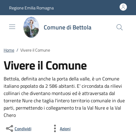
Vai al contenuto
accedi al menu
footer.enter
Regione Emilia Romagna
Comune di Bettola
Home
/
Vivere il Comune
Vivere il Comune
Bettola, definita anche la porta della valle, è un Comune
italiano popolato da 2 586 abitanti. E' circondata da rilievi
collinari che diventano montuosi ed è attraversata dal
torrente Nure che taglia l'intero territorio comunale in due
parti, permettendo i collegamento tra la Val Nure e la Val
Chero
Condividi
Azioni