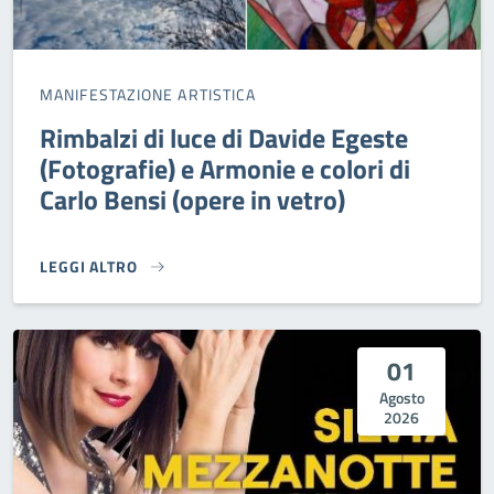
MANIFESTAZIONE ARTISTICA
Rimbalzi di luce di Davide Egeste
(Fotografie) e Armonie e colori di
Carlo Bensi (opere in vetro)
LEGGI ALTRO
RIMBALZI DI LUCE DI DAVIDE EGESTE (FOTOGRAFIE) E ARMO
01
Agosto
2026