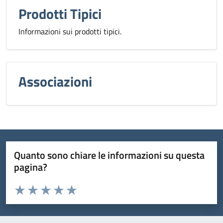
Prodotti Tipici
Informazioni sui prodotti tipici.
Associazioni
Quanto sono chiare le informazioni su questa
pagina?
Valuta da 1 a 5 stelle la pagina
Domanda
Valuta 1 stelle su 5
Valuta 2 stelle su 5
Valuta 3 stelle su 5
Valuta 4 stelle su 5
Valuta 5 stelle su 5