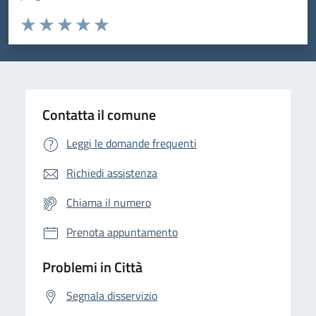
Valuta da 1 a 5 stelle la pagina
Domanda
Valuta 1 stelle su 5
Valuta 2 stelle su 5
Valuta 3 stelle su 5
Valuta 4 stelle su 5
Valuta 5 stelle su 5
Contatta il comune
Leggi le domande frequenti
Richiedi assistenza
Chiama il numero
Prenota appuntamento
Problemi in Città
Segnala disservizio