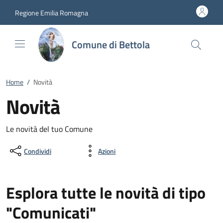
Vai al contenuto
accedi al menu
footer.enter
Regione Emilia Romagna
Comune di Bettola
Home
/
Novità
Novità
Le novità del tuo Comune
Condividi
Azioni
Esplora tutte le novità di tipo
"Comunicati"