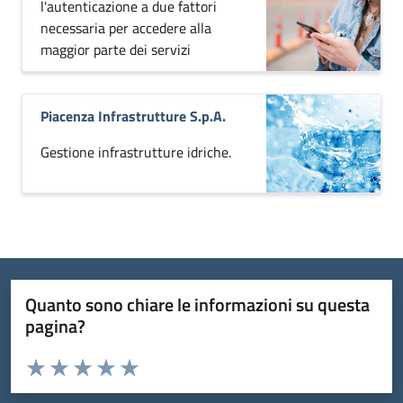
l'autenticazione a due fattori
necessaria per accedere alla
maggior parte dei servizi
Piacenza Infrastrutture S.p.A.
Gestione infrastrutture idriche.
Quanto sono chiare le informazioni su questa
pagina?
Valuta da 1 a 5 stelle la pagina
Domanda
Valuta 1 stelle su 5
Valuta 2 stelle su 5
Valuta 3 stelle su 5
Valuta 4 stelle su 5
Valuta 5 stelle su 5