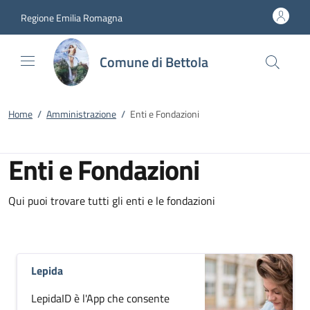
Vai al contenuto
accedi al menu
footer.enter
Regione Emilia Romagna
Comune di Bettola
Home
/
Amministrazione
/
Enti e Fondazioni
Enti e Fondazioni
Qui puoi trovare tutti gli enti e le fondazioni
Lepida
LepidaID è l'App che consente