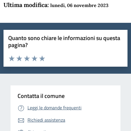
Ultima modifica:
lunedì, 06 novembre 2023
Quanto sono chiare le informazioni su questa
pagina?
Valuta da 1 a 5 stelle la pagina
Domanda
Valuta 1 stelle su 5
Valuta 2 stelle su 5
Valuta 3 stelle su 5
Valuta 4 stelle su 5
Valuta 5 stelle su 5
Contatta il comune
Leggi le domande frequenti
Richiedi assistenza