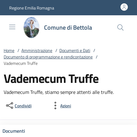
Vai al contenuto
accedi al menu
footer.enter
Regione Emilia Romagna
Comune di Bettola
Home
/
Amministrazione
/
Documenti e Dati
/
Documento di programmazione e rendicontazione
/
Vademecum Truffe
Vademecum Truffe
Vademecum Truffe, stiamo sempre attenti alle truffe.
Condividi
Azioni
Documenti