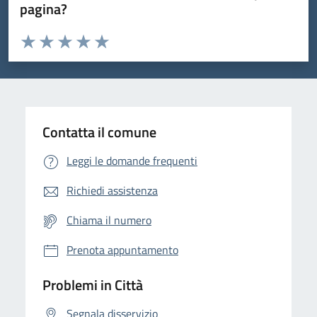
pagina?
Valuta da 1 a 5 stelle la pagina
Domanda
Valuta 1 stelle su 5
Valuta 2 stelle su 5
Valuta 3 stelle su 5
Valuta 4 stelle su 5
Valuta 5 stelle su 5
Contatta il comune
Leggi le domande frequenti
Richiedi assistenza
Chiama il numero
Prenota appuntamento
Problemi in Città
Segnala disservizio