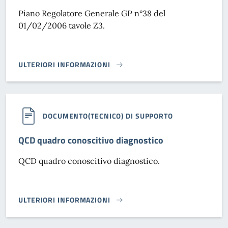
Piano Regolatore Generale GP n°38 del
01/02/2006 tavole Z3.
ULTERIORI INFORMAZIONI
PRG GP N°38 DEL 01/02/2006 TAVOLE Z3}
DOCUMENTO(TECNICO) DI SUPPORTO
QCD quadro conoscitivo diagnostico
QCD quadro conoscitivo diagnostico.
ULTERIORI INFORMAZIONI
QCD QUADRO CONOSCITIVO DIAGNOSTICO}