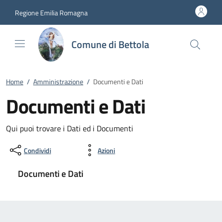
Vai al contenuto
accedi al menu
footer.enter
Regione Emilia Romagna
Comune di Bettola
Home
/
Amministrazione
/
Documenti e Dati
Documenti e Dati
Qui puoi trovare i Dati ed i Documenti
Condividi
Azioni
Documenti e Dati