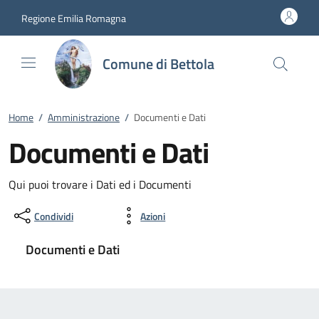
Vai al contenuto
accedi al menu
footer.enter
Regione Emilia Romagna
Comune di Bettola
Home
/
Amministrazione
/
Documenti e Dati
Documenti e Dati
Qui puoi trovare i Dati ed i Documenti
Condividi
Azioni
Documenti e Dati