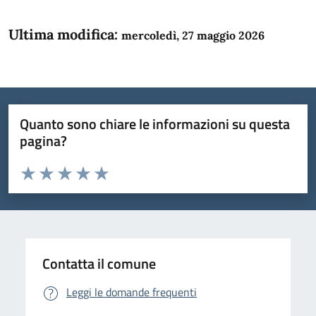
Ultima modifica:
mercoledì, 27 maggio 2026
Quanto sono chiare le informazioni su questa
pagina?
Valuta da 1 a 5 stelle la pagina
Domanda
Valuta 1 stelle su 5
Valuta 2 stelle su 5
Valuta 3 stelle su 5
Valuta 4 stelle su 5
Valuta 5 stelle su 5
Contatta il comune
Leggi le domande frequenti