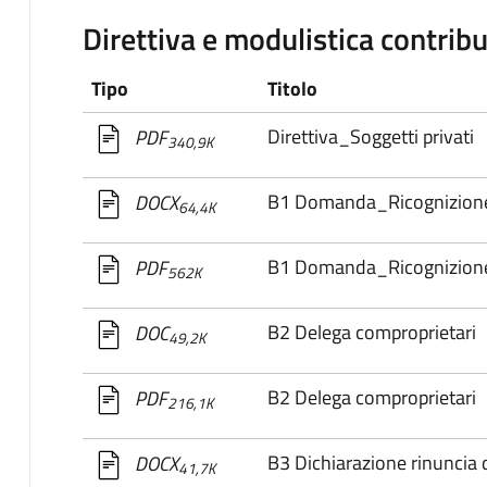
Direttiva e modulistica contribut
Tipo
Titolo
Direttiva_Soggetti privati
PDF
340,9K
B1 Domanda_Ricognizion
DOCX
64,4K
B1 Domanda_Ricognizion
PDF
562K
B2 Delega comproprietari
DOC
49,2K
B2 Delega comproprietari
PDF
216,1K
B3 Dichiarazione rinuncia d
DOCX
41,7K