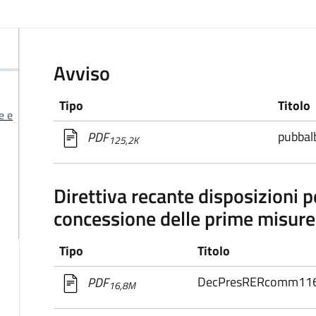
Avviso
Tipo
Titolo
e e
pubbal
PDF
125,2K
Direttiva recante disposizioni p
concessione delle prime misur
Tipo
Titolo
DecPresRERcomm11
PDF
16,8M