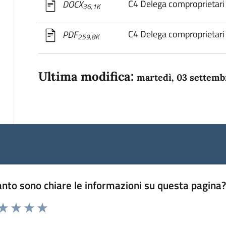
C4 Delega comproprietari
DOCX
36,1K
C4 Delega comproprietari
PDF
259,8K
Ultima modifica:
martedì, 03 settemb
nto sono chiare le informazioni su questa pagina
 da 1 a 5 stelle la pagina
anda
ta 1 stelle su 5
Valuta 2 stelle su 5
Valuta 3 stelle su 5
Valuta 4 stelle su 5
Valuta 5 stelle su 5