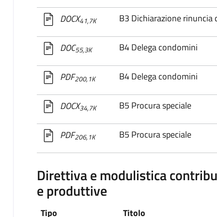
B3 Dichiarazione rinuncia d
DOCX
41,7K
B4 Delega condomini
DOC
55,3K
B4 Delega condomini
PDF
200,1K
B5 Procura speciale
DOCX
34,7K
B5 Procura speciale
PDF
206,1K
Direttiva e modulistica contribu
e produttive
Tipo
Titolo