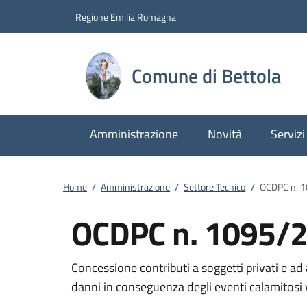
Vai al contenuto
accedi al menu
footer.enter
Regione Emilia Romagna
Comune di Bettola
Amministrazione
Novità
Servizi
Home
/
Amministrazione
/
Settore Tecnico
/
OCDPC n. 
OCDPC n. 1095/
Concessione contributi a soggetti privati e a
danni in conseguenza degli eventi calamitosi v