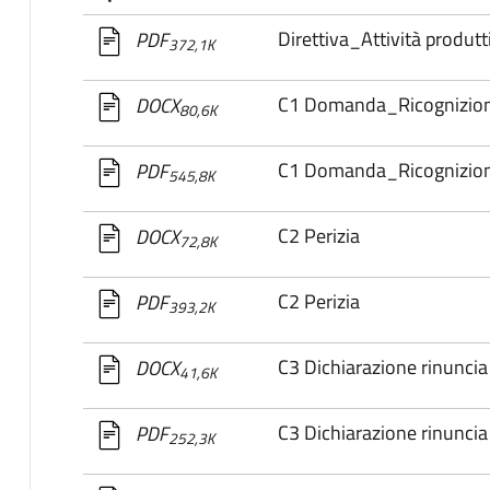
Direttiva_Attività produtt
PDF
372,1K
C1 Domanda_Ricognizio
DOCX
80,6K
C1 Domanda_Ricognizio
PDF
545,8K
C2 Perizia
DOCX
72,8K
C2 Perizia
PDF
393,2K
C3 Dichiarazione rinuncia 
DOCX
41,6K
C3 Dichiarazione rinuncia 
PDF
252,3K