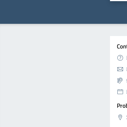
Con
Prob